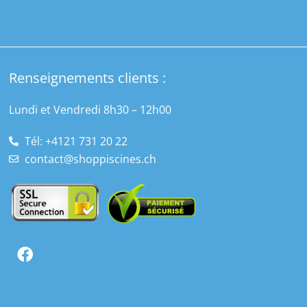
Renseignements clients :
Lundi et Vendredi 8h30 – 12h00
Tél: +4121 731 20 22
contact@shoppiscines.ch
F
a
c
e