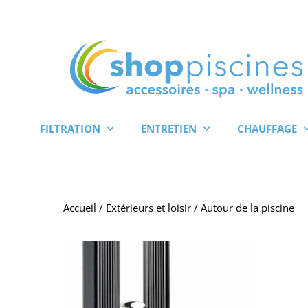
Aller
au
contenu
FILTRATION
ENTRETIEN
CHAUFFAGE
Accueil
/
Extérieurs et loisir
/ Autour de la piscine
Plage
Ce
de
produit
prix :
960.00 CHF
a
à
plusieurs
1,356.00 CHF