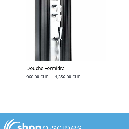
variations.
Les
options
peuvent
être
choisies
sur
la
page
Douche Formidra
du
960.00
CHF
–
1,356.00
CHF
produit