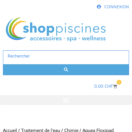
Aller
CONNEXION
au
contenu
Search
...
0
Panier
0.00
CHF
Accueil
/
Traitement de l'eau
/
Chimie
/ Aquea Floxipad