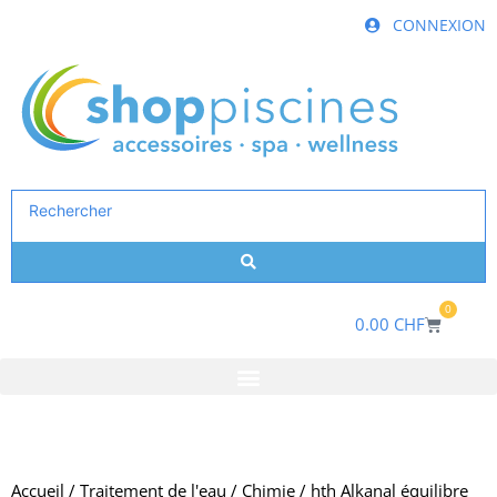
Aller
CONNEXION
au
contenu
Search
...
0
Panier
0.00
CHF
Accueil
/
Traitement de l'eau
/
Chimie
/ hth Alkanal équilibre