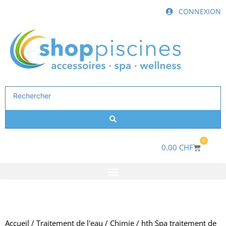
Aller
CONNEXION
au
contenu
Search
...
0
Panier
0.00
CHF
Accueil
/
Traitement de l'eau
/
Chimie
/ hth Spa traitement de